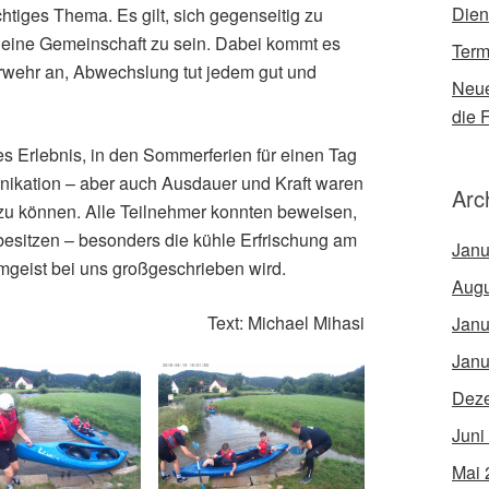
Dien
htiges Thema. Es gilt, sich gegenseitig zu
 eine Gemeinschaft zu sein. Dabei kommt es
Term
rwehr an, Abwechslung tut jedem gut und
Neue
die 
es Erlebnis, in den Sommerferien für einen Tag
ikation – aber auch Ausdauer und Kraft waren
Arc
 zu können. Alle Teilnehmer konnten beweisen,
besitzen – besonders die kühle Erfrischung am
Janu
mgeist bei uns großgeschrieben wird.
Augu
Text: Michael Mihasi
Janu
Janu
Dez
Juni
Mai 