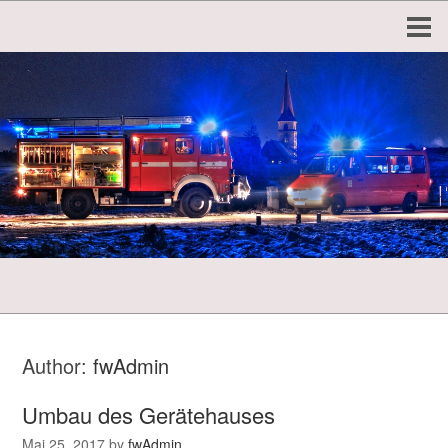
Author:
fwAdmin
Umbau des Gerätehauses
Mai 25, 2017
by
fwAdmin