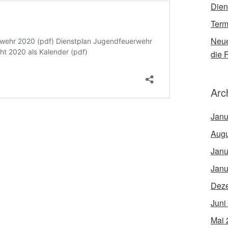
Dien
Term
Neue
die 
Arc
Janu
Augu
Janu
Janu
Dez
Juni
Mai 