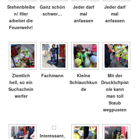
Stehenbleibe
Ganz schön
Jeder darf
Jeder darf
n! Hier
schwer…
mal
mal
arbeitet die
anfassen
anfassen
Feuerwehr!
Ziemlich
Fachmann
Kleine
Mit der
hell, so ein
Schlauchkun
Druckluftpist
Suchschein
de
ole kann
werfer
man toll
Staub
wegpusten
Interessant,