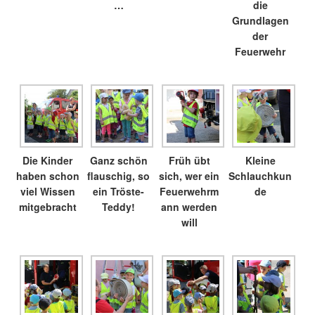
…
die
Grundlagen
der
Feuerwehr
Die Kinder
Ganz schön
Früh übt
Kleine
haben schon
flauschig, so
sich, wer ein
Schlauchkun
viel Wissen
ein Tröste-
Feuerwehrm
de
mitgebracht
Teddy!
ann werden
will