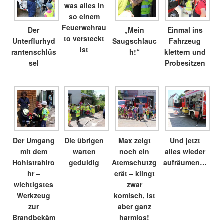
was alles in
so einem
Feuerwehrau
Der
„Mein
Einmal ins
to versteckt
Unterflurhyd
Saugschlauc
Fahrzeug
ist
rantenschlüs
h!“
klettern und
sel
Probesitzen
Der Umgang
Die übrigen
Max zeigt
Und jetzt
mit dem
warten
noch ein
alles wieder
Hohlstrahlro
geduldig
Atemschutzg
aufräumen…
hr –
erät – klingt
wichtigstes
zwar
Werkzeug
komisch, ist
zur
aber ganz
Brandbekäm
harmlos!